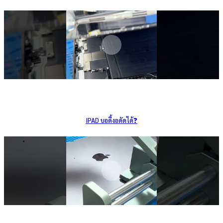
IPAD บอดี้งอดัดได้❓