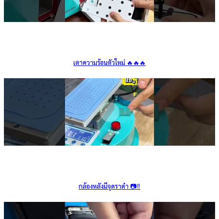
เตาความร้อนตัวใหม่ 🔥🔥🔥
กล้องหลังมีจุดราดำ 📷‼️