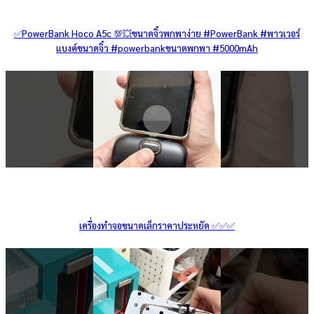
✅PowerBank Hoco A5c 💯💥ขนาดจิ๋วพกพาง่าย #PowerBank #พาวเวอร์
แบงค์ขนาดจิ๋ว #powerbankขนาดพกพา #5000mAh
เครื่องทำจอขนาดเล็กราคาประหยัด ✅✅✅