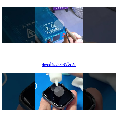
ขัดจอได้แต่อย่าขัดใจ ⌚️‼️