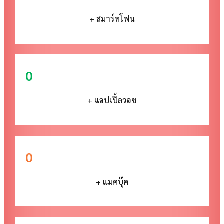
+ สมาร์ทโฟน
0
+ แอปเปิ้ลวอช
0
+ แมคบุ๊ค