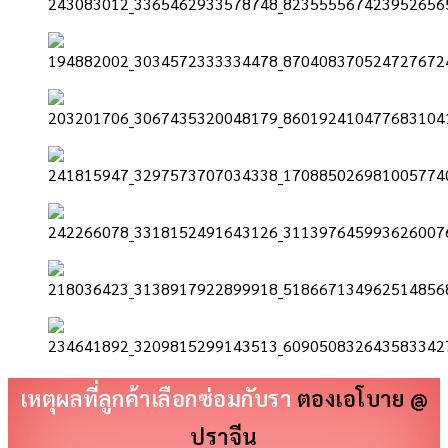
เหตุผลที่ลูกค้าเลือกซ่อมกับรา
ตองเอโบาย @
ปราจีน