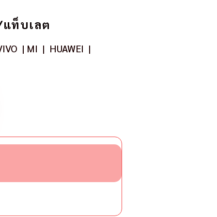
 /แท็บเลต
IVO
|
MI
|
HUAWEI
|